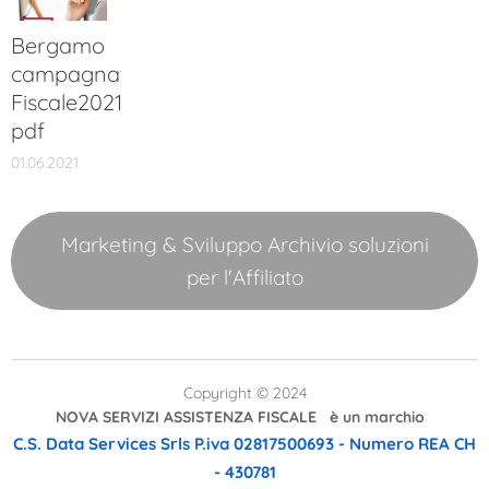
Bergamo
campagna
Fiscale2021
pdf
01.06.2021
Marketing & Sviluppo Archivio soluzioni
per l'Affiliato
Copyright © 2024
NOVA SERVIZI ASSISTENZA FISCALE è un marchio
C.S. Data Services Srls
P.iva 02817500693 - Numero REA CH
- 430781