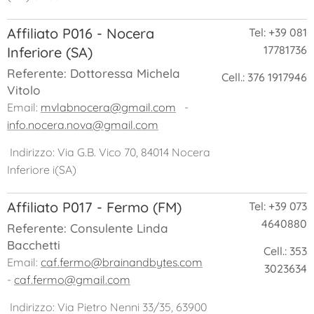
Affiliato P016 - Nocera
Tel: +39 081
17781736
Inferiore (SA)
Referente: Dottoressa Michela
Cell.: 376 1917946
Vitolo
Email:
mvlabnocera@gmail.com
-
info.nocera.nova@gmail.com
Indirizzo: Via G.B. Vico 70, 84014 Nocera
Inferiore i(SA)
Affiliato P017 - Fermo (FM)
Tel: +39 073
4640880
Referente: Consulente Linda
Bacchetti
Cell.: 353
Email:
caf.fermo@brainandbytes.com
3023634
-
caf.fermo@gmail.com
Indirizzo: Via Pietro Nenni 33/35, 63900