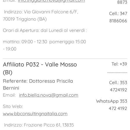
Email:
nfo.triggiano.nova@gmail.com
8873
Indirizzo: Via Giovanni Falcone 6/F,
Cell.: 347
70019 Triggiano (BA)
8186066
Orari di Apertura: dal Lunedi al venerdì :
mattino: 09:00 - 12:30 pomeriggio 15:00
- 19:00
Affiliato P032 - Valle Mosso
Tel: +39
.......................
(BI)
Referente: Dottoressa Priscila
Cell.: 353
Bernini
4724192
Email:
info.biella.nova@gmail.com
WhatsApp 353
Sito Web:
472 4192
www.bbconsultingnaitalia.com
Indirizzo: Frazione Picco 61, 13835