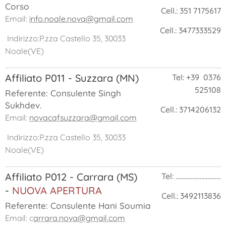
Corso
Cell.: 351 7175617
Email:
info.noale.nova@gmail.com
Cell.: 3477333529
Indirizzo:P.zza Castello 35, 30033
Noale(VE)
Affiliato P011 - Suzzara (MN)
Tel: +39 0376
525108
Referente: Consulente Singh
Sukhdev.
Cell.: 3714206132
Email:
novacafsuzzara@gmail.com
Indirizzo:P.zza Castello 35, 30033
Noale(VE)
Affiliato P012 - Carrara (MS)
Tel: ..............................
-
NUOVA APERTURA
Cell.: 3492113836
Referente: Consulente Hani Soumia
Email: c
arrara.nova@gmail.com