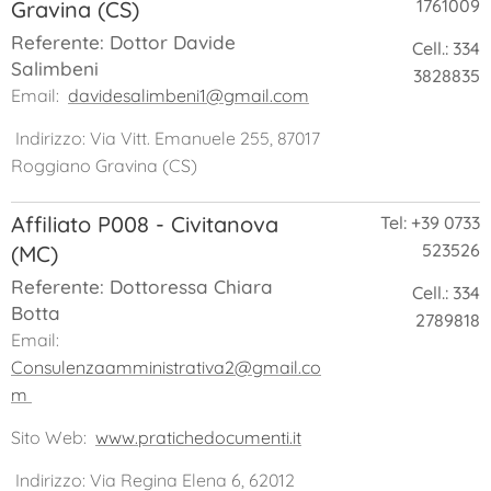
1761009
Gravina (CS)
Referente: Dottor Davide
Cell.: 334
Salimbeni
3828835
Email:
davidesalimbeni1@gmail.com
Indirizzo: Via Vitt. Emanuele 255, 87017
Roggiano Gravina (CS)
Affiliato P008 - Civitanova
Tel: +39 0733
523526
(MC)
Referente: Dottoressa Chiara
Cell.: 334
Botta
2789818
Email:
Consulenzaamministrativa2@gmail.co
m
Sito Web:
www.pratichedocumenti.it
Indirizzo: Via Regina Elena 6, 62012