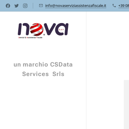
info@novaserviziassistenzafiscale.it
+39 0
un marchio CSData
Services Srls