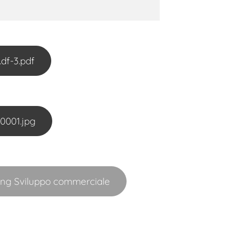
df-3.pdf
0001.jpg
ing Sviluppo commerciale