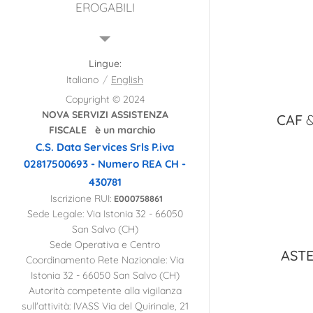
EROGABILI
RICHIESTA ADESIONE
FRANCHISING
Lingue
PANNELLO IMMAGINI
Italiano
English
Copyright © 2024
PARTNERSHIP
NOVA SERVIZI ASSISTENZA
CAF
&
DIVENTA PARTNER
FISCALE è un marchio
C.S. Data Services Srls
P.iva
INFORMATIVA PRIVACY
02817500693 - Numero REA CH -
PROGETTO NOVA
430781
TERRITORIO
Iscrizione RUI:
E000758861
Sede Legale: Via Istonia 32 - 66050
San Salvo (CH)
Sede Operativa e Centro
ASTE
Coordinamento Rete Nazionale: Via
Istonia 32 - 66050 San Salvo (CH)
Autorità competente alla vigilanza
sull'attività: IVASS Via del Quirinale, 21