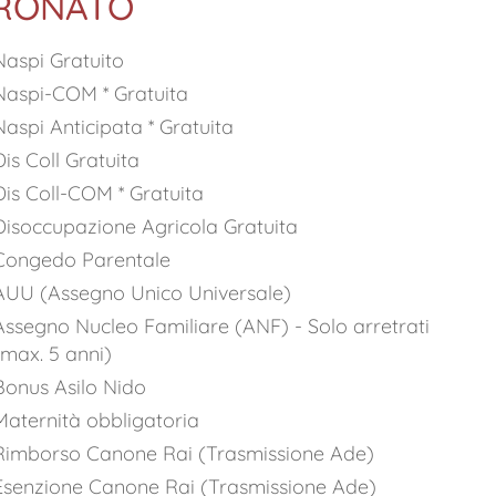
RONATO
Naspi Gratuito
Naspi-COM * Gratuita
Naspi Anticipata * Gratuita
Dis Coll Gratuita
Dis Coll-COM * Gratuita
Disoccupazione Agricola Gratuita
Congedo Parentale
AUU (Assegno Unico Universale)
Assegno Nucleo Familiare (ANF) - Solo arretrati
(max. 5 anni)
Bonus Asilo Nido
Maternità obbligatoria
Rimborso Canone Rai (Trasmissione Ade)
Esenzione Canone Rai (Trasmissione Ade)