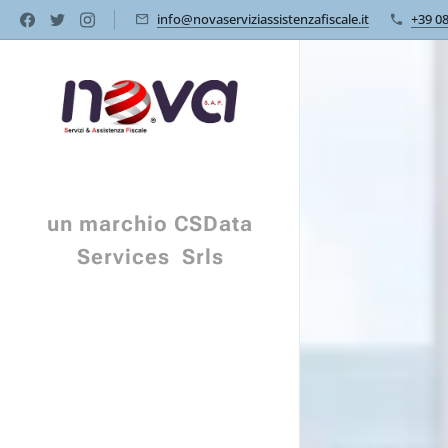
info@novaserviziassistenzafiscale.it
+39 0
un marchio CSData
Services Srls