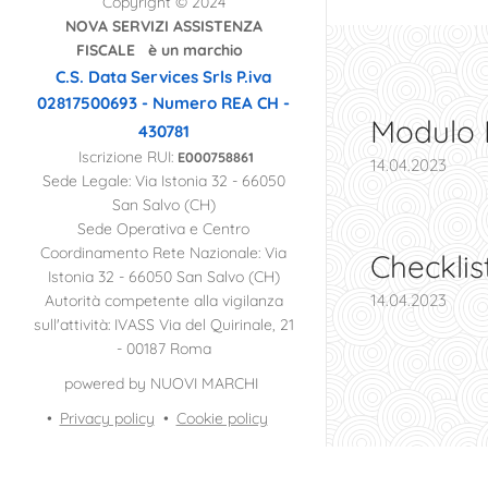
Copyright © 2024
EROGABILI
NOVA SERVIZI ASSISTENZA
RICHIESTA ADESIONE
FISCALE è un marchio
FRANCHISING
C.S. Data Services Srls
P.iva
02817500693 - Numero REA CH -
PANNELLO IMMAGINI
Modulo 
430781
PARTNERSHIP
Iscrizione RUI:
E000758861
14.04.2023
Sede Legale: Via Istonia 32 - 66050
DIVENTA PARTNER
San Salvo (CH)
Sede Operativa e Centro
INFORMATIVA PRIVACY
Coordinamento Rete Nazionale: Via
Checkli
Istonia 32 - 66050 San Salvo (CH)
PROGETTO NOVA
14.04.2023
Autorità competente alla vigilanza
TERRITORIO
sull'attività: IVASS Via del Quirinale, 21
GALLERIA IMMAGINI
- 00187 Roma
NOVA SAF LE NOSTRE
powered by NUOVI MARCHI
GRAFICHE 2026
Privacy policy
Cookie policy