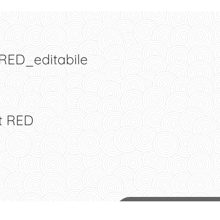
RED_editabile
st RED
Archivio modulistica