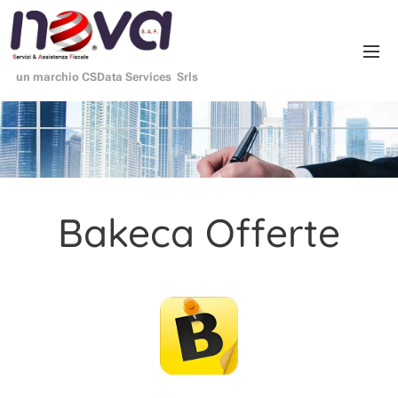
un marchio CSData Services Srls
Bakeca Offerte