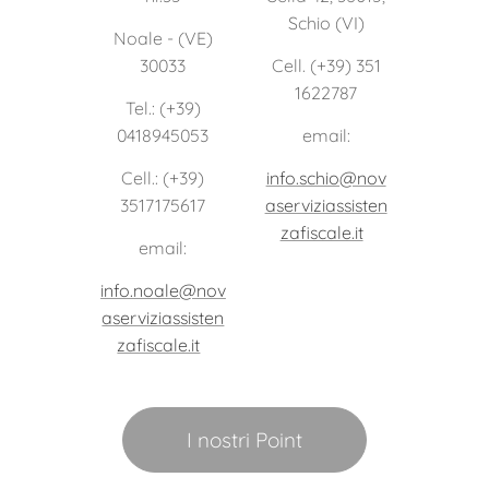
Schio (VI)
Noale - (VE)
30033
Cell. (+39) 351
1622787
Tel.: (+39)
0418945053
email:
Cell.: (+39)
info.schio@nov
3517175617
aserviziassisten
zafiscale.it
email:
info.noale@nov
aserviziassisten
zafiscale.it
I nostri Point