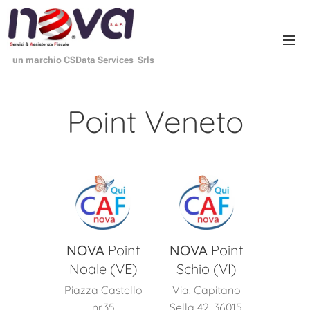
un marchio CSData Services Srls
Point Veneto
NOVA
Point
NOVA
Point
Noale (VE)
Schio (VI)
Piazza Castello
Via. Capitano
nr.35
Sella 42, 36015,