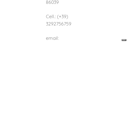
86039
Cell.: (+39)
3292756759
email:
info.termoli@n
ovaserviziassi
stenzafiscale.it
Copyright © 2024
NOVA SERVIZI ASSISTENZA FISCALE è un marchio
C.S. Data Services Srls
P.iva 02817500693 - Numero REA CH
- 430781
Iscrizione RUI:
E000758861