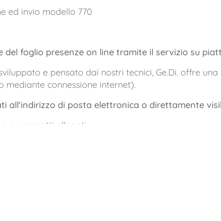
ne ed invio modello 770
del foglio presenze on line tramite il servizio su pia
viluppato e pensato dai nostri tecnici, Ge.Di. offre una 
 mediante connessione internet).
ti all'indirizzo di posta elettronica o direttamente visi
ga e prospetti allegati
mensili + modello F24 per pagamento diretto
nnuali
ie e permessi
ilevazione dati mensili