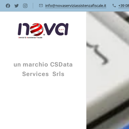
info@novaserviziassistenzafiscale.it
+39 0
un marchio CSData
Services Srls