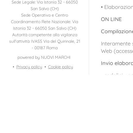
Sede Legale: Via Istonia 32 - 66050
• Elaborazio
San Salvo (CH)
Sede Operativa e Centro
ON LINE
Coordinamento Rete Nazionale: Via
Istonia 32 - 66050 San Salvo (CH)
Compilazione 
Autorità competente alla vigilanza
sull'attività: IVASS Via del Quirinale, 21
Interamente s
- 00187 Roma
Web (accesso
powered by NUOVI MARCHI
Invio elabora
Privacy policy
Cookie policy
• cedolini pa
• elaborati 
• elaborati a
• stampe fer
• stampe di r