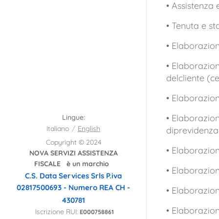
• Assistenza 
• Tenuta e s
• Elaborazion
• Elaborazion
delcliente (ce
• Elaborazion
• Elaborazion
Lingue
Italiano
English
diprevidenz
Copyright © 2024
• Elaborazion
NOVA SERVIZI ASSISTENZA
FISCALE è un marchio
• Elaborazio
C.S. Data Services Srls
P.iva
02817500693 - Numero REA CH -
• Elaborazio
430781
• Elaborazio
Iscrizione RUI:
E000758861