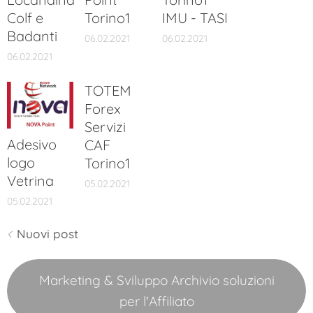
Colf e
Torino1
IMU - TASI
Badanti
06.02.2021
06.02.2021
06.02.2021
TOTEM
Forex
Servizi
Adesivo
CAF
logo
Torino1
Vetrina
05.02.2021
05.02.2021
Nuovi post
Marketing & Sviluppo Archivio soluzioni
per l'Affiliato