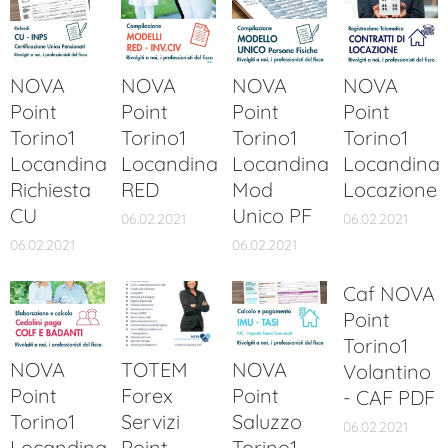
NOVA
NOVA
NOVA
NOVA
Point
Point
Point
Point
Torino1
Torino1
Torino1
Torino1
Locandina
Locandina
Locandina
Locandina
Richiesta
RED
Mod
Locazione
CU
Unico PF
06.02.2021
06.02.2021
06.02.2021
06.02.2021
Caf NOVA
Point
Torino1
NOVA
TOTEM
NOVA
Volantino
Point
Forex
Point
- CAF PDF
Torino1
Servizi
Saluzzo
06.02.2021
Locandina
Point
Torino1