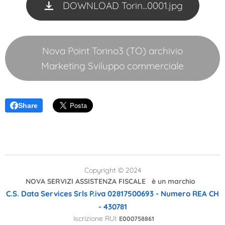
DOWNLOAD Torin...0001.jpg
Nova Point Torino3 (TO) archivio
Marketing Sviluppo commerciale
Share
Copyright © 2024
NOVA SERVIZI ASSISTENZA FISCALE è un marchio
C.S. Data Services Srls
P.iva 02817500693 - Numero REA CH
- 430781
Iscrizione RUI:
E000758861