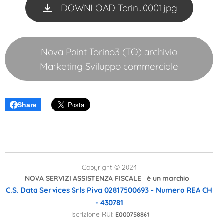
DOWNLOAD Torin...0001.jpg
Nova Point Torino3 (TO) archivio
Marketing Sviluppo commerciale
Share
Copyright © 2024
NOVA SERVIZI ASSISTENZA FISCALE è un marchio
C.S. Data Services Srls
P.iva 02817500693 - Numero REA CH
- 430781
Iscrizione RUI:
E000758861