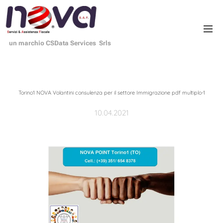
un marchio CSData Services Srls
Torino1 NOVA Volantini consulenza per il settore Immigrazione pdf multiplo-1
10.04.2021