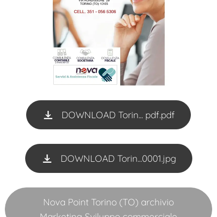
DOWNLOAD Torin... pdf.pdf
DOWNLOAD Torin...0001.jpg
Nova Point Torino (TO) archivio
Marketing Sviluppo commerciale