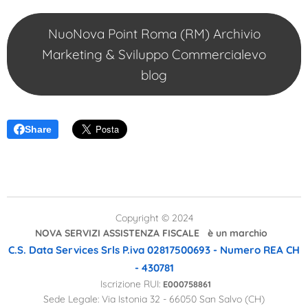
NuoNova Point Roma (RM) Archivio
Marketing & Sviluppo Commercialevo
blog
Share
Copyright © 2024
NOVA SERVIZI ASSISTENZA FISCALE è un marchio
C.S. Data Services Srls
P.iva 02817500693 - Numero REA CH
- 430781
Iscrizione RUI:
E000758861
Sede Legale: Via Istonia 32 - 66050 San Salvo (CH)