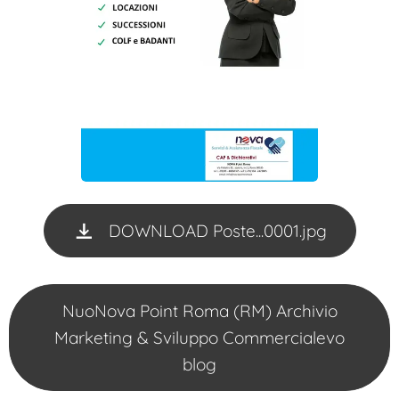
DOWNLOAD Poste...0001.jpg
NuoNova Point Roma (RM) Archivio
Marketing & Sviluppo Commercialevo
blog