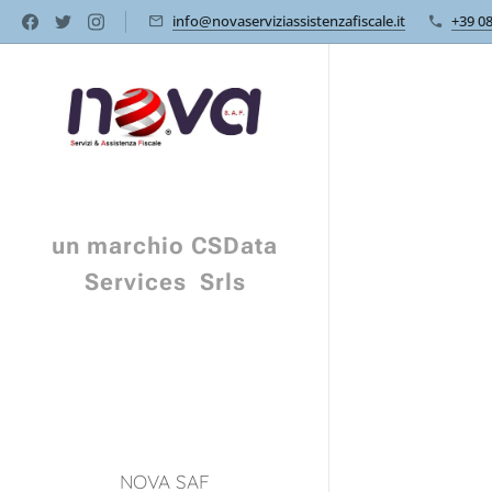
info@novaserviziassistenzafiscale.it
+39 0
un marchio CSData
Services Srls
NOVA SAF