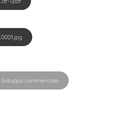
df-1.pdf
0001.jpg
g Sviluppo commerciale