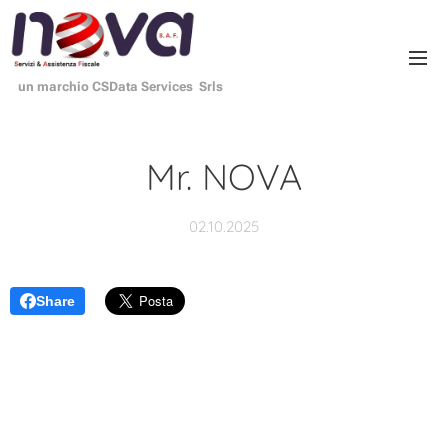
un marchio CSData Services Srls
Mr. NOVA
02.10.2025
Share