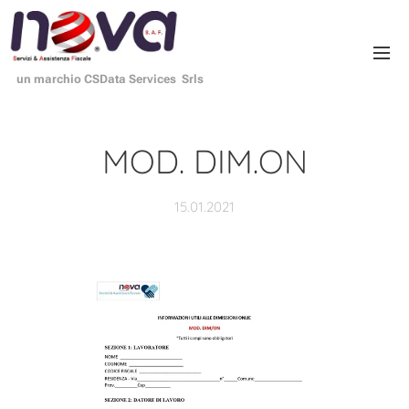
un marchio CSData Services Srls
MOD. DIM.ON
15.01.2021