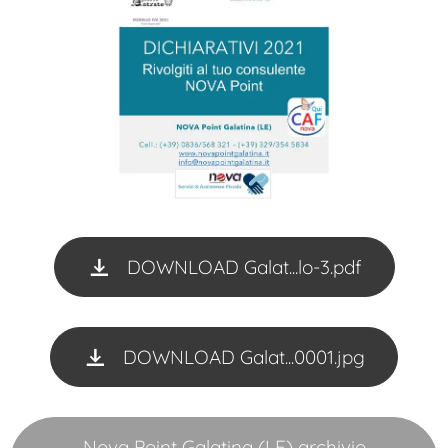
DOWNLOAD Galat...lo-3.pdf
DOWNLOAD Galat...0001.jpg
Nova Point Galatina (LE) archivio