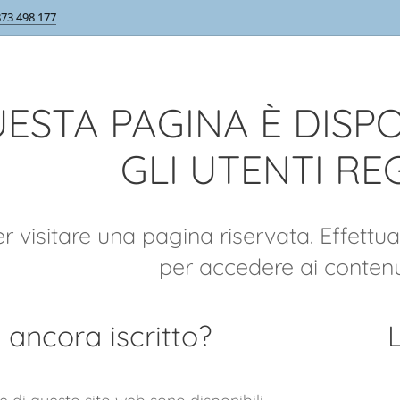
873 498 177
ESTA PAGINA È DISPO
GLI UTENTI RE
er visitare una pagina riservata. Effettu
per accedere ai contenut
 ancora iscritto?