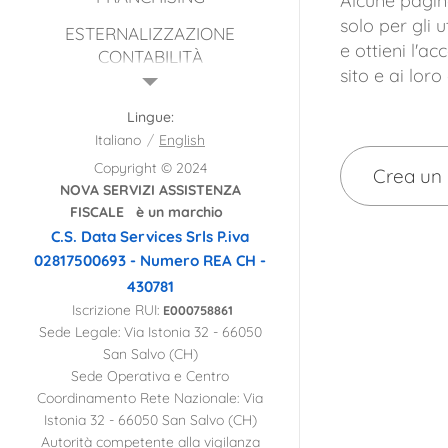
Alcune pagine
solo per gli 
ESTERNALIZZAZIONE
e ottieni l'a
CONTABILITÀ
sito e ai loro
CRISI D'IMPRESA
Lingue
TUTELA FISCALE
Italiano
English
PREVIDENZIALE
Copyright © 2024
Crea un
INTERNAZIONALIZZAZIONE
NOVA SERVIZI ASSISTENZA
FISCALE è un marchio
CENTRO SERVIZI NOVA
C.S. Data Services Srls
P.iva
02817500693 - Numero REA CH -
AFFILIATI NETWORK
430781
DASHBOARD -
Iscrizione RUI:
E000758861
AFFILIATI
Sede Legale: Via Istonia 32 - 66050
San Salvo (CH)
CONTATTI
Sede Operativa e Centro
ASSICURAZIONI
Coordinamento Rete Nazionale: Via
Istonia 32 - 66050 San Salvo (CH)
MACRO AREE SERVIZI
Autorità competente alla vigilanza