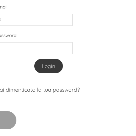
mail
assword
Login
ai dimenticato la tua password?