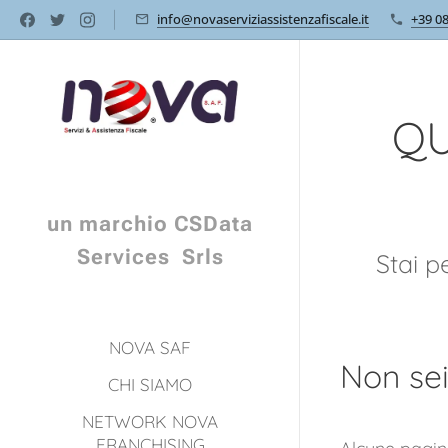
info@novaserviziassistenzafiscale.it
+39 0
QU
un marchio CSData
Services Srls
Stai p
NOVA SAF
Non sei
CHI SIAMO
NETWORK NOVA
FRANCHISING