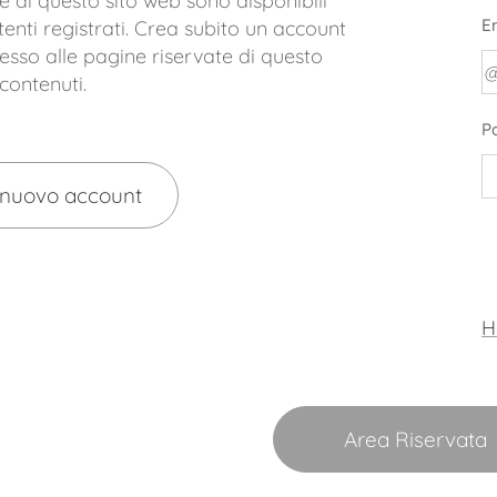
 di questo sito web sono disponibili
E
utenti registrati. Crea subito un account
ccesso alle pagine riservate di questo
 contenuti.
P
 nuovo account
H
Area Riservata