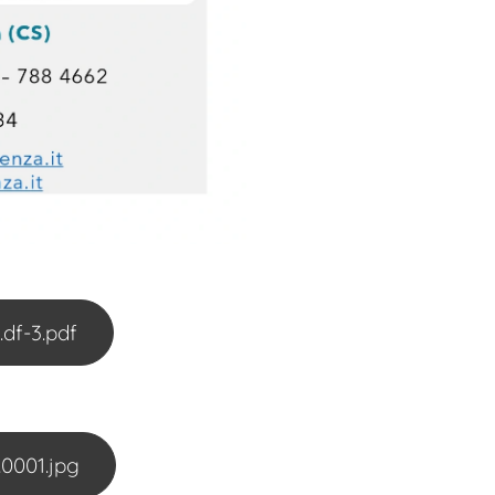
df-3.pdf
0001.jpg