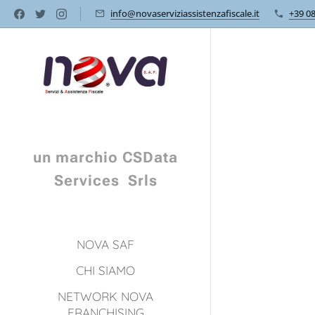
info@novaserviziassistenzafiscale.it
+39 0
un marchio CSData
Services Srls
NOVA SAF
CHI SIAMO
NETWORK NOVA
FRANCHISING