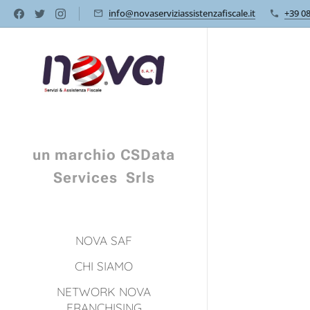
info@novaserviziassistenzafiscale.it
+39 0
un marchio CSData
Services Srls
NOVA SAF
CHI SIAMO
NETWORK NOVA
FRANCHISING