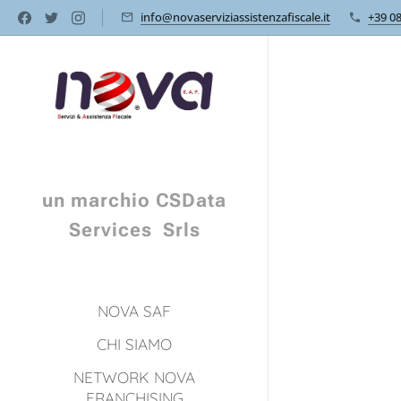
info@novaserviziassistenzafiscale.it
+39 0
un marchio CSData
Services Srls
NOVA SAF
CHI SIAMO
NETWORK NOVA
FRANCHISING