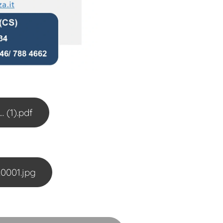
(1).pdf
0001.jpg