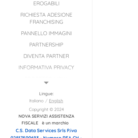
EROGABILI
RICHIESTA ADESIONE
FRANCHISING
PANNELLO IMMAGINI
PARTNERSHIP
DIVENTA PARTNER
INFORMATIVA PRIVACY
PROGETTO NOVA
TERRITORIO
Lingue
GALLERIA IMMAGINI
Italiano
English
NOVA SAF LE NOSTRE
Copyright © 2024
GRAFICHE 2026
NOVA SERVIZI ASSISTENZA
FISCALE è un marchio
C.S. Data Services Srls
P.iva
02817500693 - Numero REA CH -