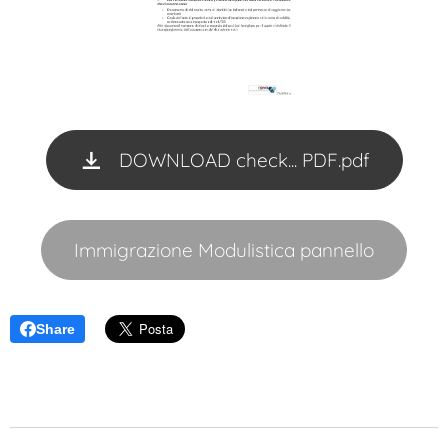
DOWNLOAD check... PDF.pdf
Immigrazione Modulistica pannello
Share