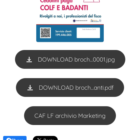
DOWNLOAD broch...0001.jpg
DOWNLOAD broch...anti.pdf
CAF LF archivio Marketing