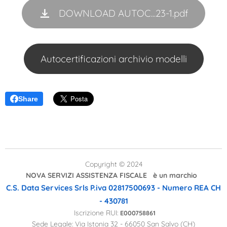
DOWNLOAD AUTOC...23-1.pdf
Autocertificazioni archivio modelli
Share
Copyright © 2024
NOVA SERVIZI ASSISTENZA FISCALE è un marchio
C.S. Data Services Srls
P.iva 02817500693 - Numero REA CH
- 430781
Iscrizione RUI:
E000758861
Sede Legale: Via Istonia 32 - 66050 San Salvo (CH)