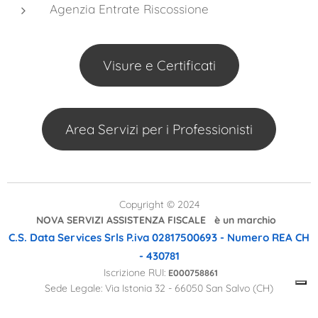
Agenzia Entrate Riscossione
Visure e Certificati
Area Servizi per i Professionisti
Copyright © 2024
NOVA SERVIZI ASSISTENZA FISCALE è un marchio
C.S. Data Services Srls
P.iva 02817500693 - Numero REA CH
- 430781
Iscrizione RUI:
E000758861
Sede Legale: Via Istonia 32 - 66050 San Salvo (CH)
Sede Operativa e Centro Coordinamento Rete Nazionale: Via